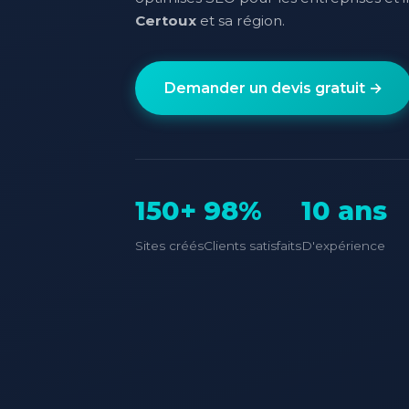
Certoux
et sa région.
Demander un devis gratuit →
150+
98%
10 ans
Sites créés
Clients satisfaits
D'expérience