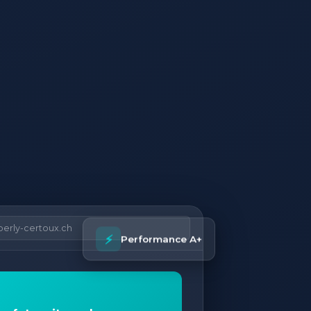
perly-certoux.ch
⚡
Performance A+