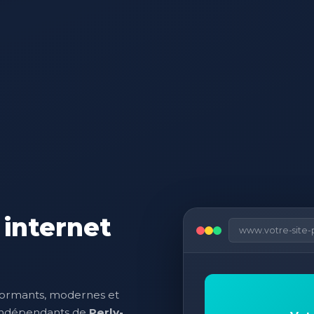
 internet
www.votre-site-
formants, modernes et
 indépendants de
Perly-