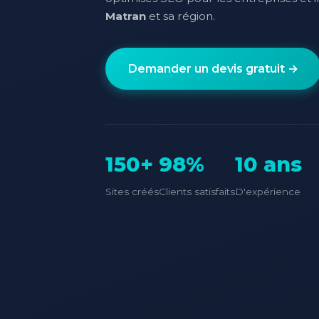
Matran
et sa région.
Demander un devis gratuit →
150+
98%
10 ans
Sites créés
Clients satisfaits
D'expérience