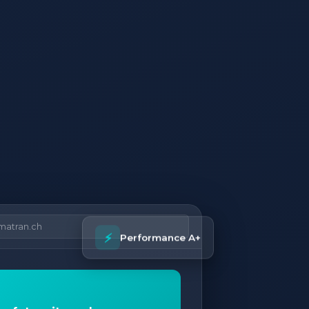
matran.ch
⚡
Performance A+