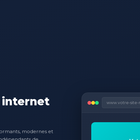
 internet
www.votre-site-
formants, modernes et
 indépendants de