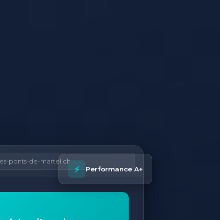
les-ponts-de-martel.ch
⚡
Performance A+