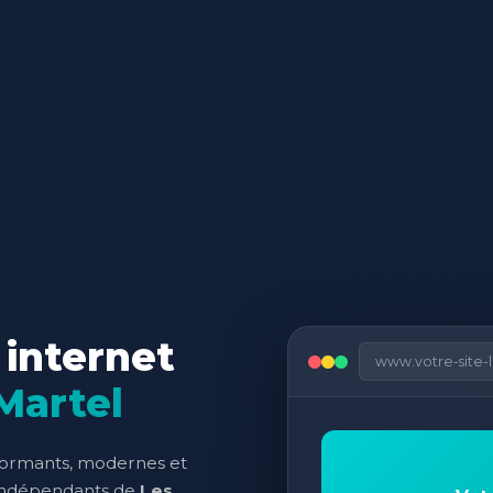
 internet
www.votre-site-
Martel
formants, modernes et
 indépendants de
Les