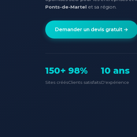
Ponts-de-Martel
et sa région.
Demander un devis gratuit →
150+
98%
10 ans
Sites créés
Clients satisfaits
D'expérience