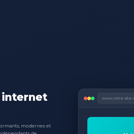
 internet
www.votre-site-
formants, modernes et
 indépendants de