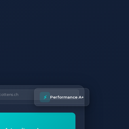
cottens.ch
⚡
Performance A+