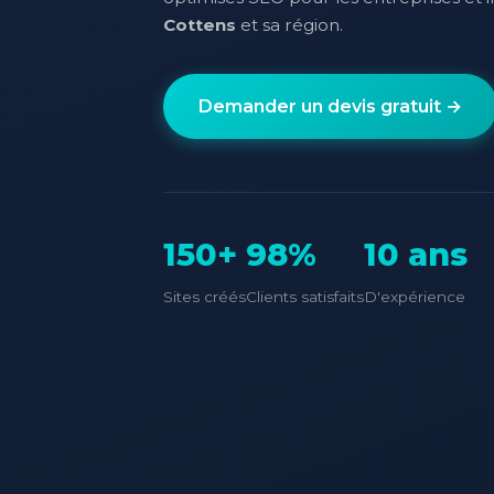
Cottens
et sa région.
Demander un devis gratuit →
150+
98%
10 ans
Sites créés
Clients satisfaits
D'expérience