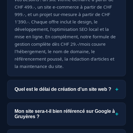
CHF 499.-, un site e-commerce à partir de CHF
999.-, et un projet sur-mesure à partir de CHF
1'390.-. Chaque offre inclut le design, le
développement, l'optimisation SEO local et la
mise en ligne. En complément, notre formule de
gestion complète dès CHF 29.-/mois couvre
l'hébergement, le nom de domaine, le
référencement poussé, la rédaction d'articles et
la maintenance du site.
+
Quel est le délai de création d'un site web ?
Un site vitrine est livré en seulement 7 jours. Un
site e-commerce ou sur-mesure nécessite à
Mon site sera-t-il bien référencé sur Google à
+
partir de 15 jours, selon la complexité des
Gruyères ?
fonctionnalités demandées. Nous nous
Absolument. Chaque site que nous créons est
engageons sur des délais précis dès le début du