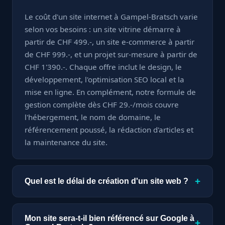
Le coût d'un site internet à Gampel-Bratsch varie
selon vos besoins : un site vitrine démarre à
partir de CHF 499.-, un site e-commerce à partir
de CHF 999.-, et un projet sur-mesure à partir de
CHF 1'390.-. Chaque offre inclut le design, le
développement, l'optimisation SEO local et la
mise en ligne. En complément, notre formule de
gestion complète dès CHF 29.-/mois couvre
l'hébergement, le nom de domaine, le
référencement poussé, la rédaction d'articles et
la maintenance du site.
+
Quel est le délai de création d'un site web ?
Un site vitrine est livré en seulement 7 jours. Un
site e-commerce ou sur-mesure nécessite à
Mon site sera-t-il bien référencé sur Google à
+