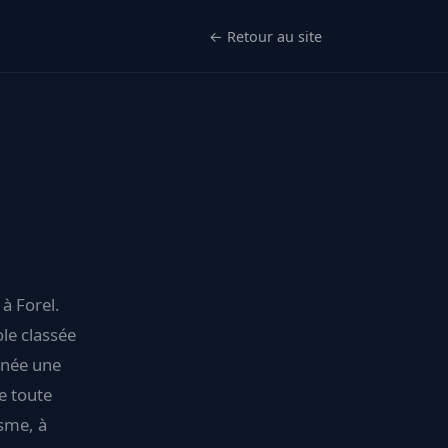
← Retour au site
 à Forel.
ole classée
nnée une
e toute
isme, à