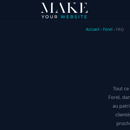
Accueil
›
Forel
› FAQ
Tout ce 
Forel, dan
au patr
client
proche