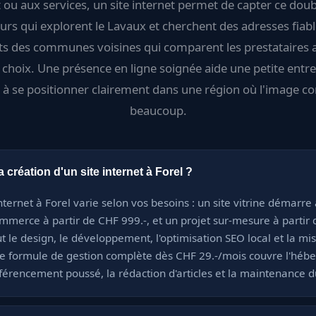
t ou aux services, un site internet permet de capter ce doub
teurs qui explorent le Lavaux et cherchent des adresses fiable
ts des communes voisines qui comparent les prestataires 
n choix. Une présence en ligne soignée aide une petite entre
l à se positionner clairement dans une région où l'image c
beaucoup.
création d'un site internet à Forel ?
internet à Forel varie selon vos besoins : un site vitrine démarre
ommerce à partir de CHF 999.-, et un projet sur-mesure à partir 
t le design, le développement, l'optimisation SEO local et la mis
e formule de gestion complète dès CHF 29.-/mois couvre l'héb
férencement poussé, la rédaction d'articles et la maintenance du