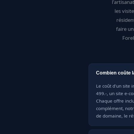
l'artisana
les visi
résiden
faire u
Fore
Combien coûte la 
Le coût d'un site 
499.-, un site e-c
Chaque offre inclu
complément, notr
de domaine, le ré