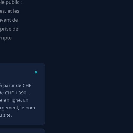
le public :
s, et les
avant de
prise de
ompte
+
 à partir de CHF
de CHF 1'390.-.
e en ligne. En
ergement, le nom
 site.