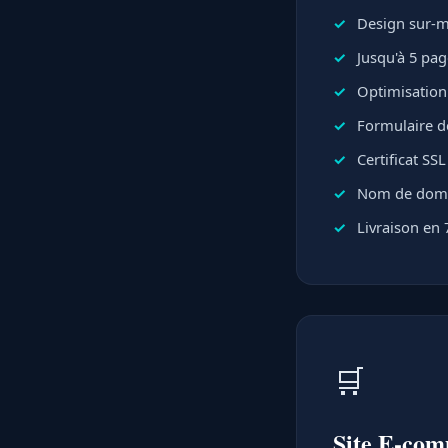
Design sur-me
Jusqu'à 5 pa
Optimisation
Formulaire d
Certificat SS
Nom de domai
Livraison en 
🛒
Site E-co