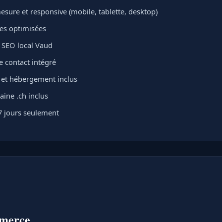
sure et responsive (mobile, tablette, desktop)
ges optimisées
 SEO local Vaud
e contact intégré
L et hébergement inclus
ne .ch inclus
7 jours seulement
mmerce