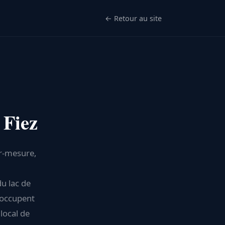
← Retour au site
 Fiez
ur-mesure,
du lac de
e occupent
local de