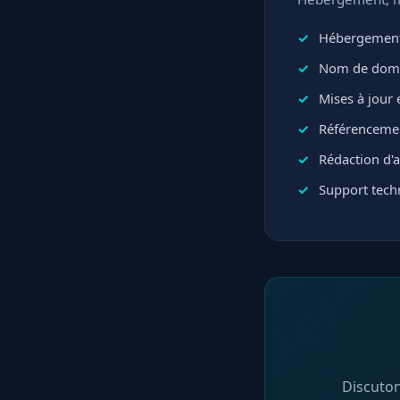
Hébergement
Nom de domai
Mises à jour e
Référencemen
Rédaction d'ar
Support techn
Discuton