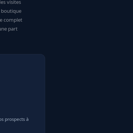
es visites
e boutique
ce complet
une part
os prospects à