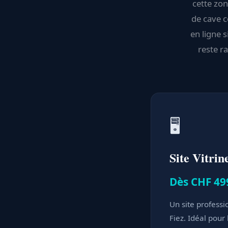
cette zon
de cave c
en ligne 
reste r
🖥️
Site Vitrin
Dès CHF 49
Un site professi
Fiez. Idéal pour