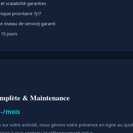
t scalabilité garanties
ique prioritaire 7j/7
e niveau de service) garanti
 15 jours
omplète & Maintenance
.-/mois
sur votre activité, nous gérons votre présence en ligne au quot
ses à jour, contenu et référencement inclus.