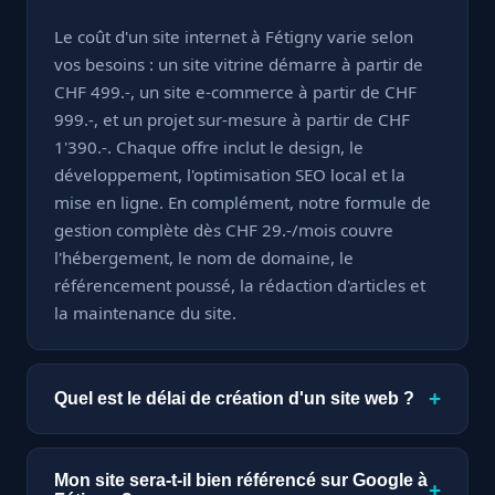
Le coût d'un site internet à Fétigny varie selon
vos besoins : un site vitrine démarre à partir de
CHF 499.-, un site e-commerce à partir de CHF
999.-, et un projet sur-mesure à partir de CHF
1'390.-. Chaque offre inclut le design, le
développement, l'optimisation SEO local et la
mise en ligne. En complément, notre formule de
gestion complète dès CHF 29.-/mois couvre
l'hébergement, le nom de domaine, le
référencement poussé, la rédaction d'articles et
la maintenance du site.
+
Quel est le délai de création d'un site web ?
Un site vitrine est livré en seulement 7 jours. Un
site e-commerce ou sur-mesure nécessite à
Mon site sera-t-il bien référencé sur Google à
+