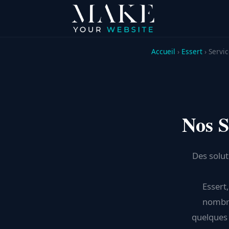
Accueil
›
Essert
› Servi
Nos S
Des solut
Essert
nombre
quelques a