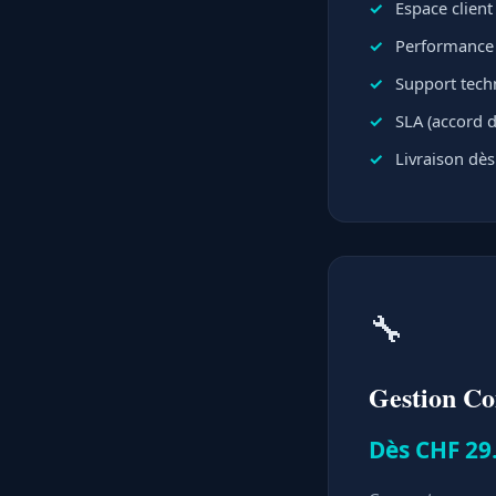
Espace clien
Performance e
Support techn
SLA (accord d
Livraison dès
🔧
Gestion C
Dès CHF 29