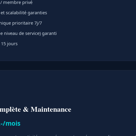
t / membre privé
t scalabilité garanties
ique prioritaire 7j/7
e niveau de service) garanti
 15 jours
omplète & Maintenance
.-/mois