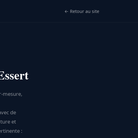
← Retour au site
Essert
ur-mesure,
avec de
ture et
ertinente :