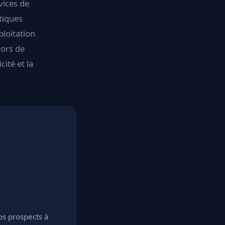
vices de
tiques
ploitation
hors de
ité et la
os prospects à