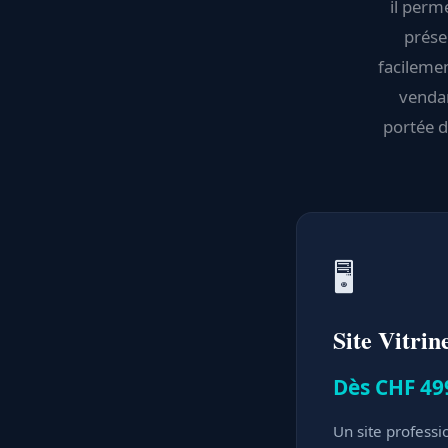
il perm
prése
facilemen
vendan
portée d
🖥️
Site Vitrin
Dès CHF 49
Un site professi