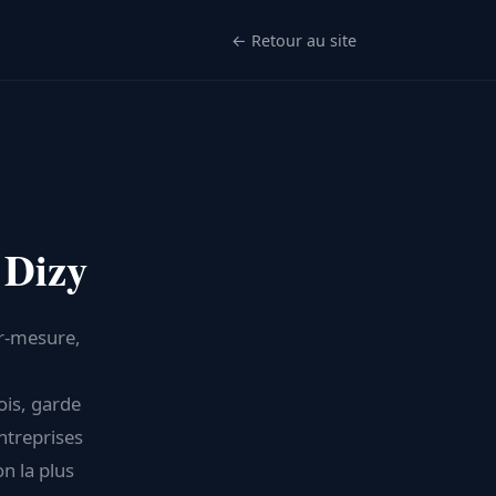
← Retour au site
 Dizy
ur-mesure,
ois, garde
ntreprises
on la plus