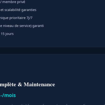
t / membre privé
t scalabilité garanties
ique prioritaire 7j/7
e niveau de service) garanti
 15 jours
omplète & Maintenance
.-/mois