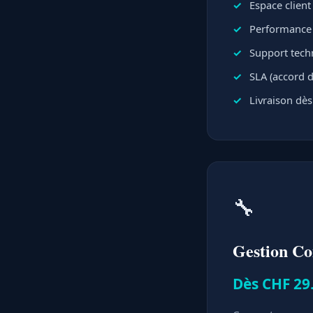
Espace clien
Performance e
Support techn
SLA (accord d
Livraison dès
🔧
Gestion C
Dès CHF 29