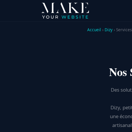
Accueil
›
Dizy
› Services
Nos 
Des solut
Dizy, pet
une écono
artisanal