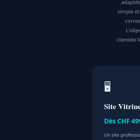
adaptée
simple et
corres
L'obje
clientèle 
🖥️
Site Vitrin
Dès CHF 49
Un site professi