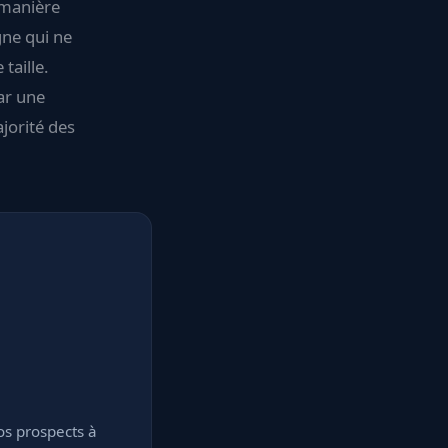
 manière
gne qui ne
taille.
par une
ajorité des
os prospects à