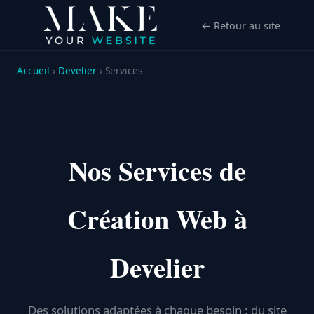
← Retour au site
Accueil
›
Develier
› Services
Nos Services de
Création Web à
Develier
Des solutions adaptées à chaque besoin : du site