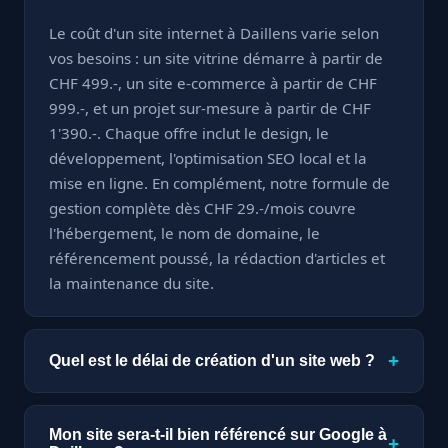
Le coût d'un site internet à Daillens varie selon
vos besoins : un site vitrine démarre à partir de
CHF 499.-, un site e-commerce à partir de CHF
999.-, et un projet sur-mesure à partir de CHF
1'390.-. Chaque offre inclut le design, le
développement, l'optimisation SEO local et la
mise en ligne. En complément, notre formule de
gestion complète dès CHF 29.-/mois couvre
l'hébergement, le nom de domaine, le
référencement poussé, la rédaction d'articles et
la maintenance du site.
+
Quel est le délai de création d'un site web ?
Un site vitrine est livré en seulement 7 jours. Un
site e-commerce ou sur-mesure nécessite à
Mon site sera-t-il bien référencé sur Google à
+