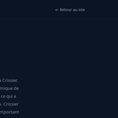
← Retour au site
 Crissier.
omique de
 ce qui a
. Crissier
 important