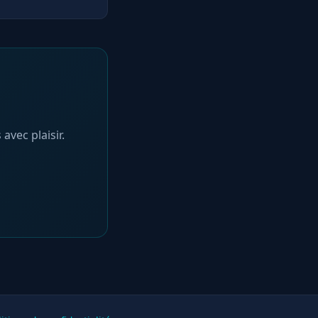
rel avancé. Il
es moteurs de
et Make Your
vec plaisir.