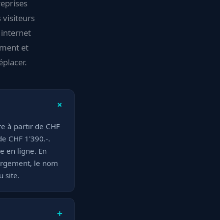
reprises
 visiteurs
 internet
ement et
éplacer.
+
rre à partir de CHF
de CHF 1'390.-.
e en ligne. En
ergement, le nom
 site.
+