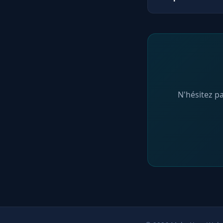
paiement peuvent 
Oui ! Notre servi
complète la créati
recherche. Nous p
Social Media pour
N'hésitez p