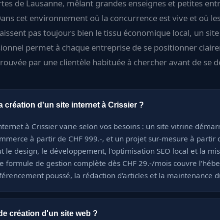
tes de Lausanne, mêlant grandes enseignes et petites ent
Dans cet environnement où la concurrence est vive et où les
issent pas toujours bien le tissu économique local, un site
ionnel permet à chaque entreprise de se positionner clair
trouvée par une clientèle habituée à chercher avant de se d
création d'un site internet à Crissier ?
internet à Crissier varie selon vos besoins : un site vitrine déma
ommerce à partir de CHF 999.-, et un projet sur-mesure à partir 
t le design, le développement, l'optimisation SEO local et la mis
e formule de gestion complète dès CHF 29.-/mois couvre l'héb
férencement poussé, la rédaction d'articles et la maintenance du
 de création d'un site web ?