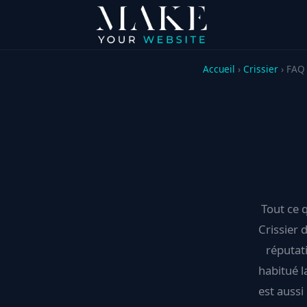
Accueil
›
Crissier
› FAQ
Tout ce q
Crissier
réputati
habitué l
est aussi