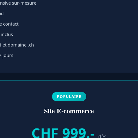
nsive sur-mesure
ud
e contact
 inclus
 et domaine .ch
7 jours
POPULAIRE
Site E-commerce
CHF 999.-
dès