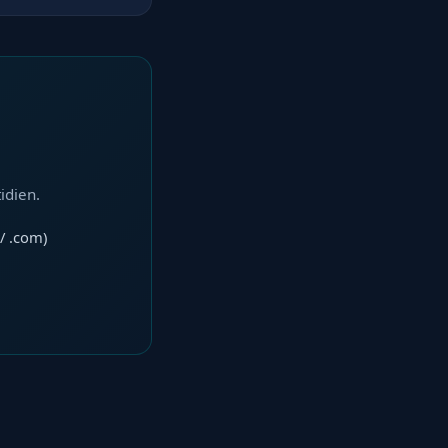
idien.
/ .com)