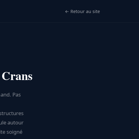
← Retour au site
à Crans
mand. Pas
 structures
ule autour
te soigné