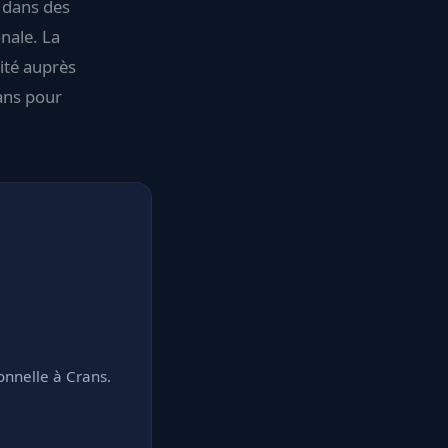
r dans des
onale. La
lité auprès
sans pour
onnelle à Crans.