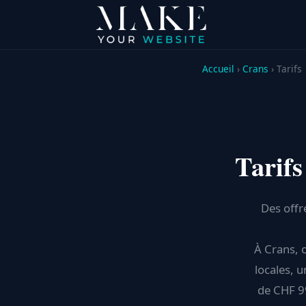
Accueil
›
Crans
› Tarifs
Tarifs
Des offr
À Crans, o
locales, 
de CHF 9