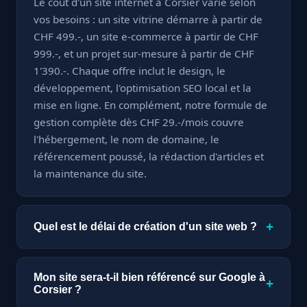
Le coût d'un site internet à Corsier varie selon
vos besoins : un site vitrine démarre à partir de
CHF 499.-, un site e-commerce à partir de CHF
999.-, et un projet sur-mesure à partir de CHF
1'390.-. Chaque offre inclut le design, le
développement, l'optimisation SEO local et la
mise en ligne. En complément, notre formule de
gestion complète dès CHF 29.-/mois couvre
l'hébergement, le nom de domaine, le
référencement poussé, la rédaction d'articles et
la maintenance du site.
+
Quel est le délai de création d'un site web ?
Un site vitrine est livré en seulement 7 jours. Un
site e-commerce ou sur-mesure nécessite à
Mon site sera-t-il bien référencé sur Google à
+
partir de 15 jours, selon la complexité des
Corsier ?