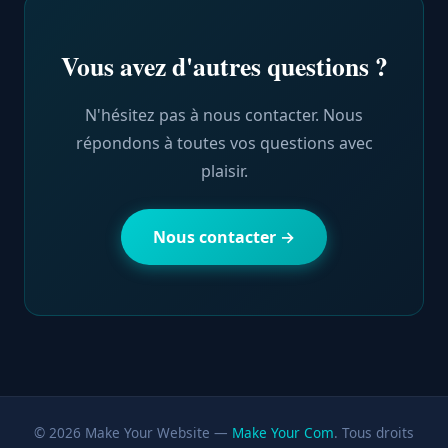
avancé. Il complète la création de votre site pour
maximiser votre visibilité sur Google et les
Vous avez d'autres questions ?
moteurs de recherche. Nous proposons
également Make Your Ads pour la publicité en
ligne et Make Your Social Media pour la gestion
N'hésitez pas à nous contacter. Nous
de vos réseaux sociaux.
répondons à toutes vos questions avec
plaisir.
Nous contacter →
© 2026 Make Your Website —
Make Your Com
. Tous droits