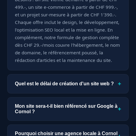
499.-, un site e-commerce à partir de CHF 999.-,
et un projet sur-mesure à partir de CHF 1'390.-.
Chaque offre inclut le design, le développement,
l'optimisation SEO local et la mise en ligne. En
complément, notre formule de gestion complète
dès CHF 29.-/mois couvre l'hébergement, le nom
de domaine, le référencement poussé, la
rédaction d'articles et la maintenance du site.
+
Quel est le délai de création d'un site web ?
Un site vitrine est livré en seulement 7 jours. Un
site e-commerce ou sur-mesure nécessite à
Mon site sera-t-il bien référencé sur Google à
+
partir de 15 jours, selon la complexité des
Cornol ?
fonctionnalités demandées. Nous nous
Absolument. Chaque site que nous créons est
engageons sur des délais précis dès le début du
optimisé pour le référencement local à Cornol :
Pourquoi choisir une agence locale à Cornol
projet.