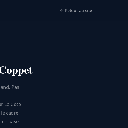
← Retour au site
 Coppet
mand. Pas
ur La Côte
 le cadre
 une base