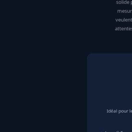
solide
mesure
veulent
attentes
Idéal pour 