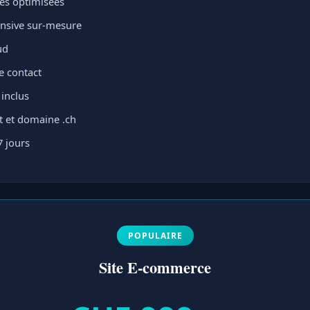
ges optimisées
nsive sur-mesure
ud
e contact
 inclus
 et domaine .ch
7 jours
POPULAIRE
Site E-commerce