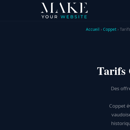
Accueil
›
Coppet
› Tarif
Tarifs
Des offr
Coppet év
vaudoise
historiq