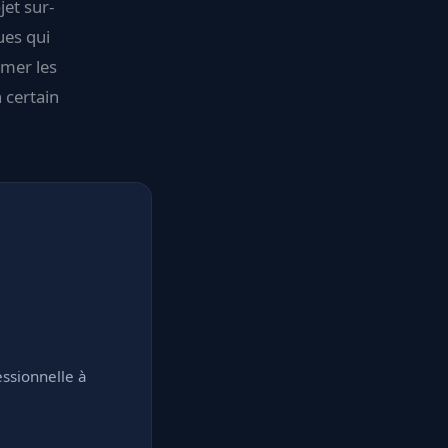
et sur-
ues qui
imer les
n certain
ssionnelle à