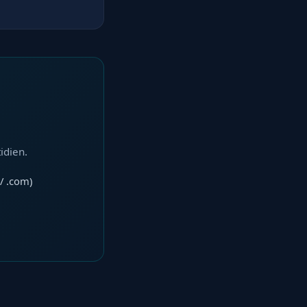
idien.
/ .com)