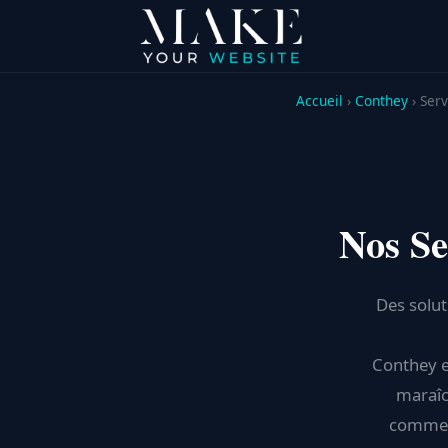
Accueil
›
Conthey
› Serv
Nos Se
Des solut
Conthey e
maraîc
commerc