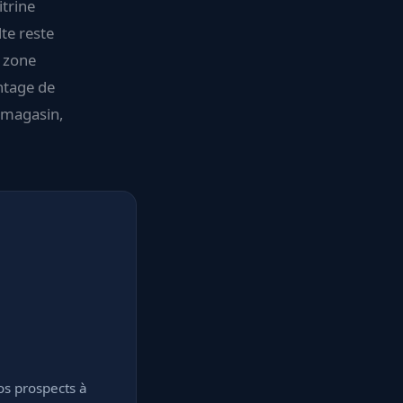
itrine
lte reste
a zone
ntage de
n magasin,
os prospects à