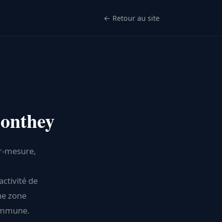
← Retour au site
Conthey
ur-mesure,
ctivité de
ne zone
commune.