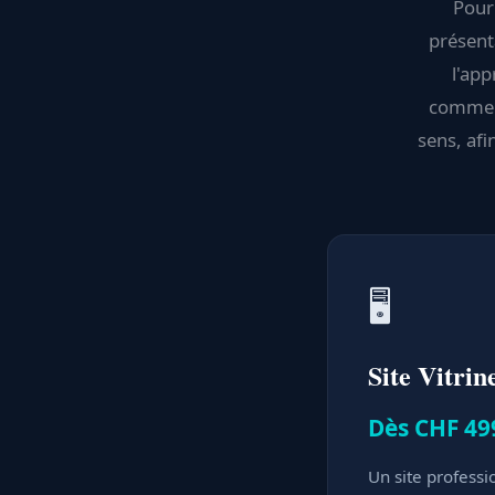
Pour 
présenta
l'app
commerc
sens, afi
🖥️
Site Vitrin
Dès CHF 49
Un site professi