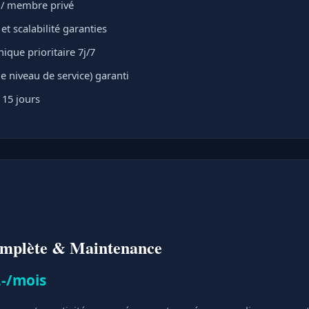
t / membre privé
t scalabilité garanties
ique prioritaire 7j/7
e niveau de service) garanti
 15 jours
omplète & Maintenance
.-/mois