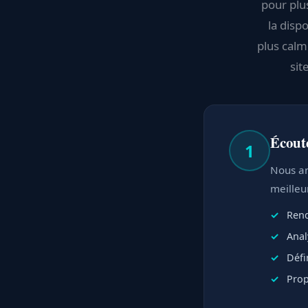
pour plu
la disp
plus calme
sit
Écout
1
Nous an
meilleu
Rend
Anal
Défi
Prop