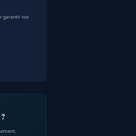
ur garantir vos
 ?
gement.