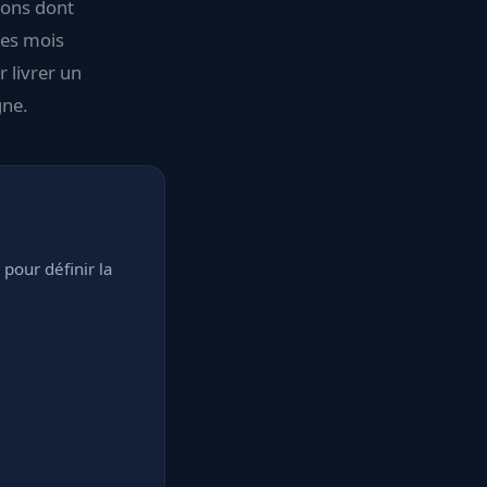
rons dont
les mois
r livrer un
gne.
pour définir la