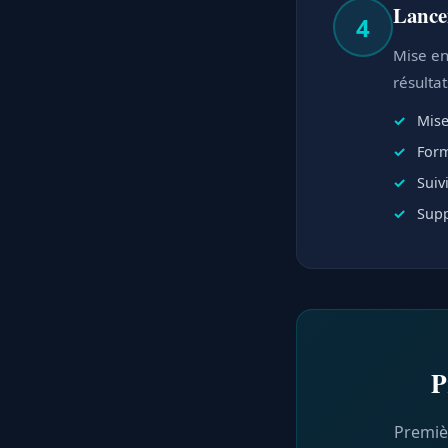
Lance
4
Mise en 
résulta
Mise
Form
Suiv
Supp
P
Premiè