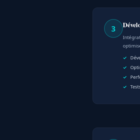
Dével
3
Intégra
optimis
Déve
Opti
Perf
Test