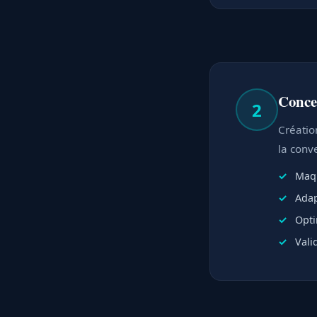
Conce
2
Créatio
la conve
Maqu
Adap
Opti
Vali