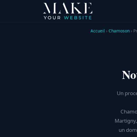
Accueil
›
Chamoson
› P
No
Un proce
Chamoso
Martigny,
un doma