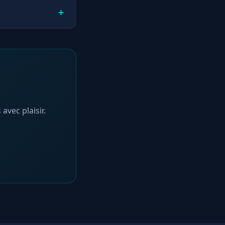
tres options de
+
rel avancé. Il
es moteurs de
et Make Your
vec plaisir.