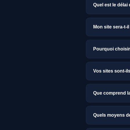
Quel est le délai
Un site vitrine es
de 15 jours, selo
Mon site sera-t-i
délais précis dès 
Absolument. Chaqu
balises meta cibl
Pourquoi choisir
recherches local
aller encore plus l
Travailler avec u
approfondie du ma
Vos sites sont-il
attentes des entr
Absolument ! Aujo
questions à ChatG
Que comprend la
recommandée direc
ne sont pas encor
La formule de ges
recherche classiq
domaine (.ch ou .c
Quels moyens de
poussé, la rédacti
technique réactif 
Nos sites e-comme