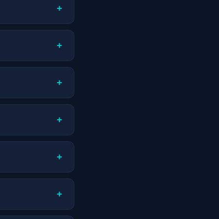
+
écessite à partir
geons sur des
+
l à Céligny :
ontenu adapté aux
+
ake Your SEO pour
ne connaissance
us comprenons les
+
ls posent des
e entreprise soit
+
ù vos concurrents
moteur de
 site, le nom de
nt SEO continu et
+
un support
sse : Twint (le