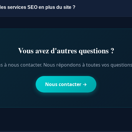
Suisse), les cartes bancaires (Visa, Mastercard), et PayPal. D'au
es services SEO en plus du site ?
être ajoutées selon vos besoins spécifiques.
ce Make Your SEO est spécialement dédié au référencement natu
on de votre site pour maximiser votre visibilité sur Google et l
roposons également Make Your Ads pour la publicité en ligne 
 la gestion de vos réseaux sociaux.
Vous avez d'autres questions ?
as à nous contacter. Nous répondons à toutes vos questions a
Nous contacter →