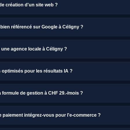
 de création d'un site web ?
t livré en seulement 7 jours. Un site e-commerce ou sur-mesure n
n la complexité des fonctionnalités demandées. Nous nous enga
l bien référencé sur Google à Céligny ?
le début du projet.
e site que nous créons est optimisé pour le référencement loca
ées, données structurées, vitesse de chargement optimale, et c
 une agence locale à Céligny ?
es. Nous pouvons aussi vous accompagner avec notre service M
oin.
ne agence locale vous garantit des rendez-vous en personne, u
rché genevois et suisse romand, et un suivi de proximité. No
s optimisés pour les résultats IA ?
eprises locales et adaptons nos solutions en conséquence.
urd'hui, vos clients ne cherchent plus seulement sur Google — i
PT, Perplexity ou Google AI. Nos sites sont pensés pour que votr
 formule de gestion à CHF 29.-/mois ?
tement dans ces réponses IA. Résultat : vous êtes visible là o
e, et vous captez des clients avant même qu'ils ne visitent un 
tion complète inclut l'hébergement haute performance de votre
ue.
om), les mises à jour régulières et la sécurité, un référenceme
 paiement intégrez-vous pour l'e-commerce ?
on d'articles et d'actualités pour maintenir votre site vivant, et 
pour toute question ou modification.
rce intègrent les principaux moyens de paiement utilisés en Sui