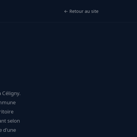
← Retour au site
à Céligny.
commune
itoire
ant selon
e d'une