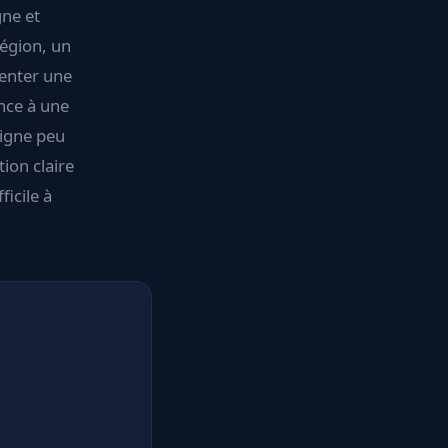
gne et
région, un
senter une
ance à une
ligne peu
ion claire
ficile à