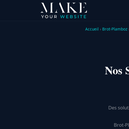
Accueil
›
Brot-Plamboz
Nos 
Des solut
Brot-P