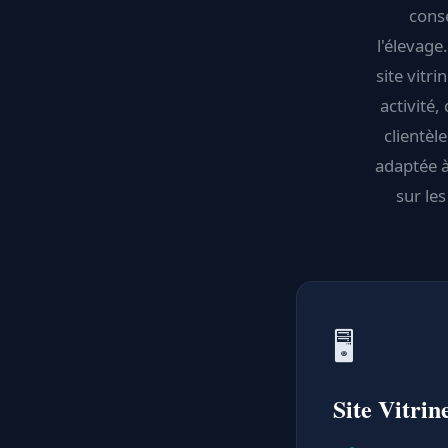
conse
l'élevage
site vitr
activité,
clientèl
adaptée à
sur les
🖥️
Site Vitrin