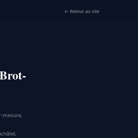
← Retour au site
Brot-
ur-mesure,
châtel,