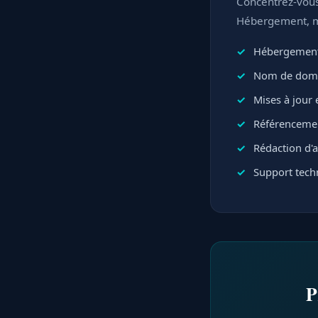
Concentrez-vous 
Hébergement, mi
Hébergement
Nom de domai
Mises à jour e
Référencemen
Rédaction d'ar
Support techn
P