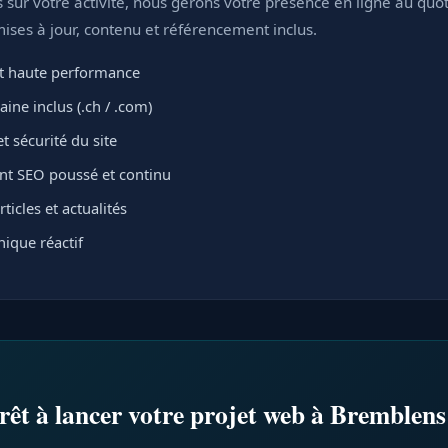
sur votre activité, nous gérons votre présence en ligne au quot
ses à jour, contenu et référencement inclus.
 haute performance
ne inclus (.ch / .com)
t sécurité du site
t SEO poussé et continu
ticles et actualités
ique réactif
rêt à lancer votre projet web à Bremblens