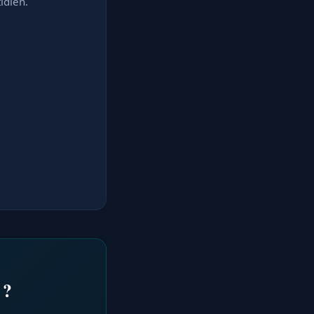
idien.
 ?