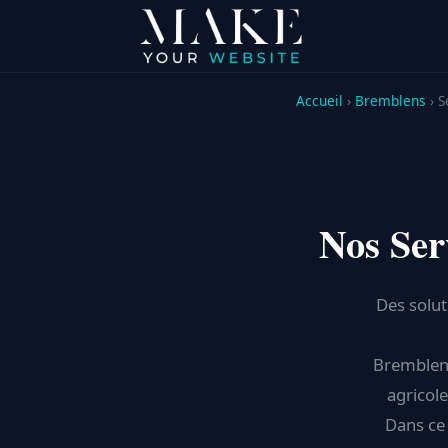
Accueil
›
Bremblens
› S
Nos Ser
Des solut
Bremblens,
agricol
Dans ce 