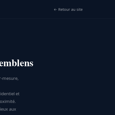
← Retour au site
remblens
ur-mesure,
identiel et
oximité.
mieux aux