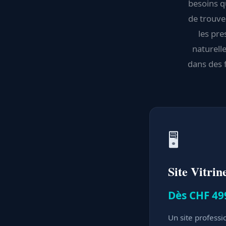
besoins q
de trouve
les pre
naturelle
dans des f
🖥️
Site Vitrin
Dès CHF 49
Un site professi