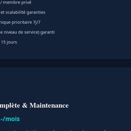
t / membre privé
t scalabilité garanties
ique prioritaire 7j/7
e niveau de service) garanti
 15 jours
omplète & Maintenance
.-/mois