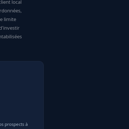
ient local
ordonnées,
e limite
d'investir
ntabilisées
os prospects à