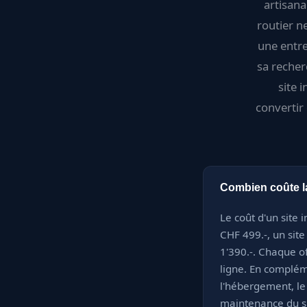
artisana
routier ne
une entre
sa recher
site 
convertir
Combien coûte la
Le coût d'un site 
CHF 499.-, un sit
1'390.-. Chaque of
ligne. En complém
l'hébergement, le
maintenance du si