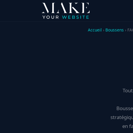
Accueil
›
Boussens
› F
Tout
Boussen
stratégiq
en f