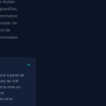
r le plan
ujourd'hui,
r commence
 route. Un
ens de
n nouveaux
+
arre à partir de
artir de CHF
et la mise en
vre
es et la