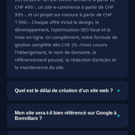
CHF 499.-, un site e-commerce à partir de CHF
999.-, et un projet sur-mesure à partir de CHF
1'390.-. Chaque offre inclut le design, le
développement, l'optimisation SEO local et la
mise en ligne. En complément, notre formule de
gestion complète dès CHF 29.-/mois couvre
l'hébergement, le nom de domaine, le
référencement poussé, la rédaction d'articles et
la maintenance du site.
+
Quel est le délai de création d'un site web ?
Un site vitrine est livré en seulement 7 jours. Un
site e-commerce ou sur-mesure nécessite à
Mon site sera-t-il bien référencé sur Google à
+
partir de 15 jours, selon la complexité des
Bonvillars ?
fonctionnalités demandées. Nous nous
Absolument. Chaque site que nous créons est
engageons sur des délais précis dès le début du