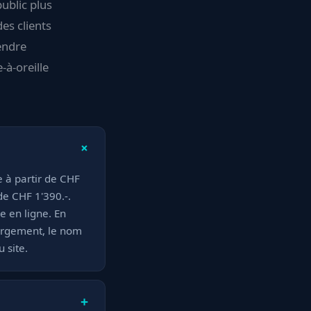
public plus
es clients
endre
-à-oreille
+
e à partir de CHF
de CHF 1'390.-.
e en ligne. En
ergement, le nom
 site.
+