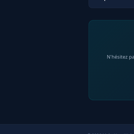
paiement peuvent 
Oui ! Notre servi
complète la créati
recherche. Nous p
Social Media pour
N'hésitez p