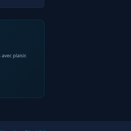
rel avancé. Il
es moteurs de
et Make Your
vec plaisir.