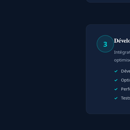
Dével
3
Intégra
optimis
Déve
Opti
Perf
Test