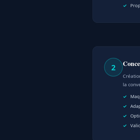
Prop
Conce
2
Créatio
la conve
Maqu
Adap
Opti
Vali