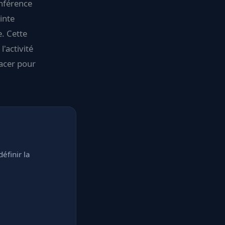
onférence
inte
. Cette
'activité
lacer pour
éfinir la