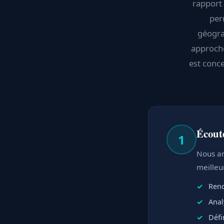
rapport 
per
géogra
approche
est conce
Écout
1
Nous an
meilleu
Rend
Anal
Défi