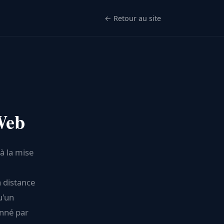
← Retour au site
Web
à la mise
 distance
u'un
onné par