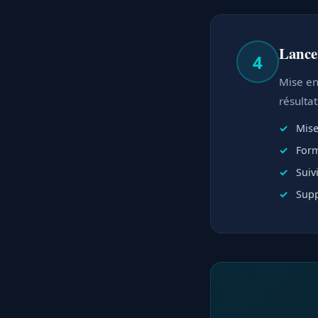
Lance
4
Mise en 
résulta
Mise
Form
Suiv
Supp