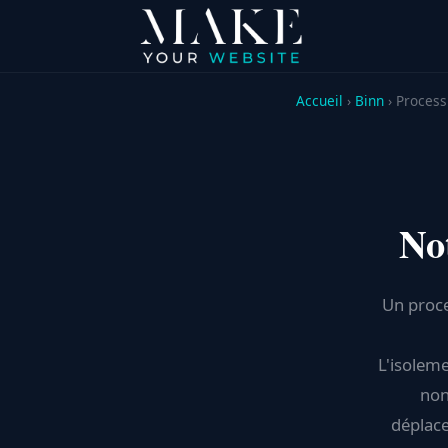
Accueil
›
Binn
› Process
No
Un proce
L'isolem
non
déplace