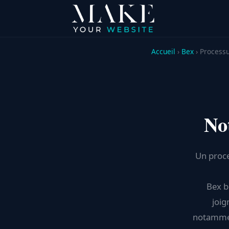
Accueil
›
Bex
› Process
No
Un proce
Bex b
joig
notamment