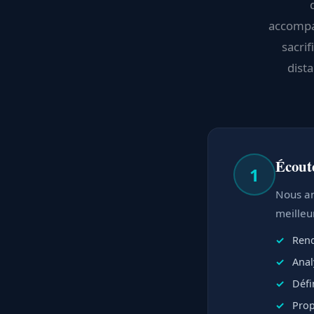
accompa
sacrif
dista
Écout
1
Nous an
meilleu
Rend
Anal
Défi
Prop