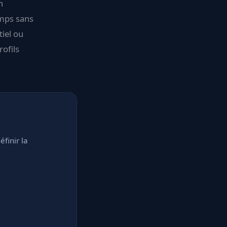
n
mps sans
tiel ou
rofils
finir la