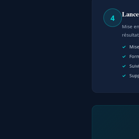
Lance
4
Mise en 
résulta
Mise
Form
Suiv
Supp