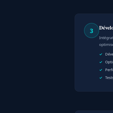
Dével
3
Intégra
optimis
Déve
Opti
Perf
Test