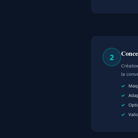
Conce
2
Créatio
la conve
Maqu
Adap
Opti
Vali