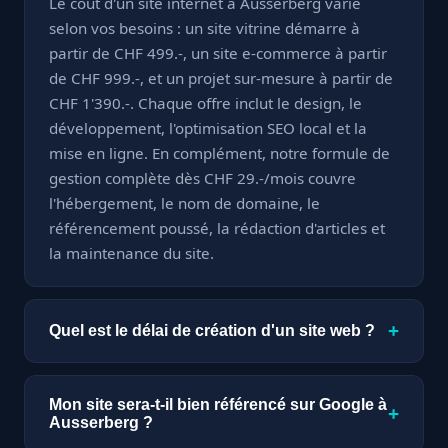
Le coût d'un site internet à Ausserberg varie
selon vos besoins : un site vitrine démarre à
partir de CHF 499.-, un site e-commerce à partir
de CHF 999.-, et un projet sur-mesure à partir de
CHF 1'390.-. Chaque offre inclut le design, le
développement, l'optimisation SEO local et la
mise en ligne. En complément, notre formule de
gestion complète dès CHF 29.-/mois couvre
l'hébergement, le nom de domaine, le
référencement poussé, la rédaction d'articles et
la maintenance du site.
+
Quel est le délai de création d'un site web ?
Un site vitrine est livré en seulement 7 jours. Un
site e-commerce ou sur-mesure nécessite à
Mon site sera-t-il bien référencé sur Google à
+
partir de 15 jours, selon la complexité des
Ausserberg ?