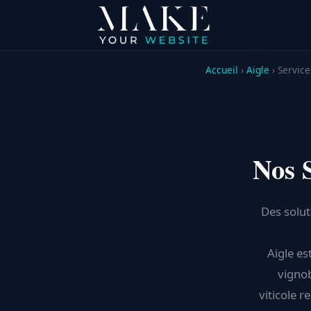
Accueil
›
Aigle
› Service
Nos 
Des solut
Aigle es
vignob
viticole 