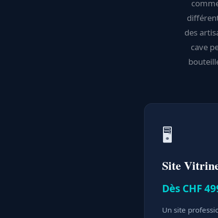
commerc
différen
des artis
cave pe
bouteill
🖥️
Site Vitrin
Dès CHF 49
Un site professi