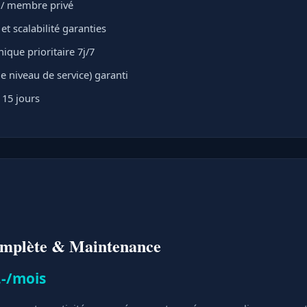
t / membre privé
t scalabilité garanties
ique prioritaire 7j/7
e niveau de service) garanti
 15 jours
omplète & Maintenance
.-/mois