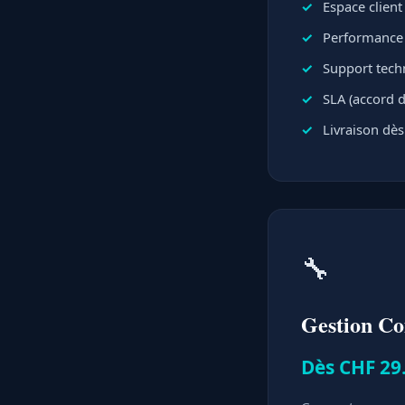
Espace clien
Performance e
Support techn
SLA (accord d
Livraison dès
🔧
Gestion C
Dès CHF 29