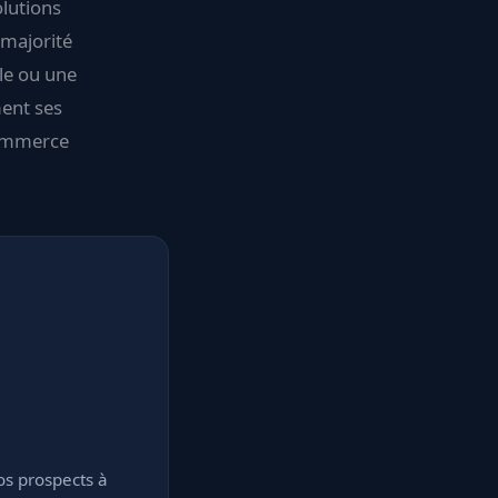
olutions
 majorité
ole ou une
ment ses
-commerce
os prospects à