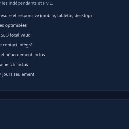
r les indépendants et PME.
sure et responsive (mobile, tablette, desktop)
ges optimisées
 SEO local Vaud
e contact intégré
L et hébergement inclus
ne .ch inclus
7 jours seulement